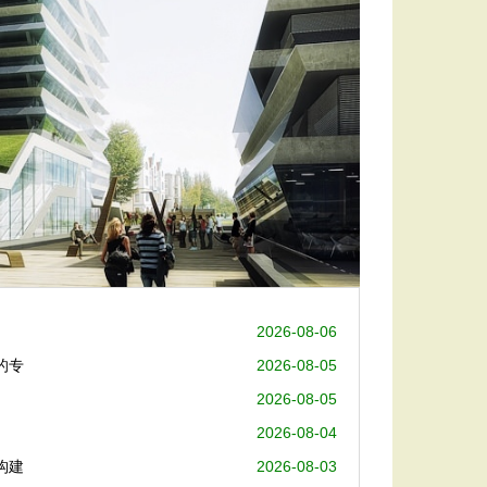
2026-08-06
的专
2026-08-05
2026-08-05
2026-08-04
构建
2026-08-03