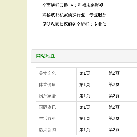
全面解析云播TV：引领未来影视
揭秘成都私家侦探行业：专业服务
昆明私家侦探服务全解析：专业侦
网站地图
美食文化
第1页
第2页
体育健康
第1页
第2页
房产家居
第1页
第2页
国际资讯
第1页
第2页
生活百科
第1页
第2页
热点新闻
第1页
第2页