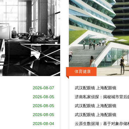
体育健康
2026-08-07
武汉配眼镜 上海配眼镜
2026-08-05
济南私家侦探：揭秘城市背后
2026-08-05
武汉配眼镜 上海配眼镜
2026-08-05
武汉配眼镜 上海配眼镜
2026-08-04
云原生数据湖：基于对象存储