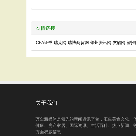
友情链接
CFA证书
瑞克网
瑞博商贸网
肇州资讯网
友酷网
智推
关于我们
万全新媒体是领先的新闻资讯平台，汇集美食文化、
健康、房产家居、国际资讯、生活百科、热点新闻、
方面权威信息