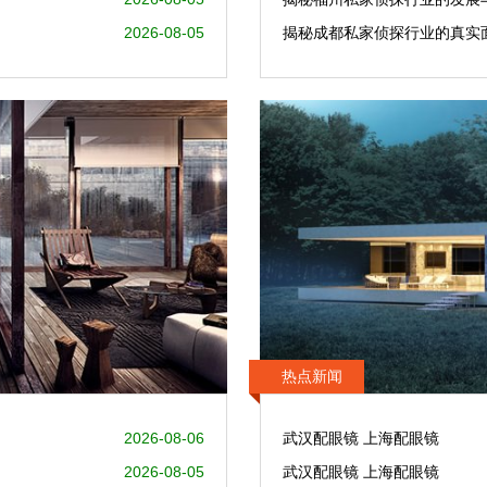
2026-08-05
揭秘成都私家侦探行业的真实
热点新闻
2026-08-06
武汉配眼镜 上海配眼镜
2026-08-05
武汉配眼镜 上海配眼镜