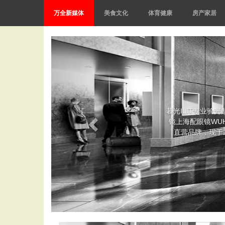
万全新媒体
美食文化
体育健康
房产家居
汉配眼镜
镜店直营品
60%优