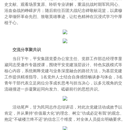
史文献、观看场景复原、聆听专业讲解，重温抗战时期军民同心、
浴血奋战的峥嵘岁月；随后前往百团大战纪念碑敬献花篮，以肃穆
之举缅怀革命先烈、致敬英雄事迹，让红色精神在沉浸式学习中厚
植于心。
交流分享聚共识
当日下午，平安集团党委办公室主任、党群工作部总经理李显
崴同志受邀作专题授课，围绕平安党建顶层设计、特色实践模式等
核心内容，系统阐释党建与业务深度融合的路径方法，为基层党建
工作提供精准指导。1名党外人士结合自身感悟畅谈参与体会，3名
青年干部代表立足岗位分享成长思考与担当决心，以多元视角的交
流碰撞进一步凝聚起同向发力、砥砺前行的思想共识。
活动尾声，甘为民同志作总结讲话，对此次党建活动成效予以
肯定，并从秉持“价值最大化”的理念、树立“功成必定有我”的观念、
抱定“不破楼兰终不还”的信念三个维度，对全体人员提出明确要求。