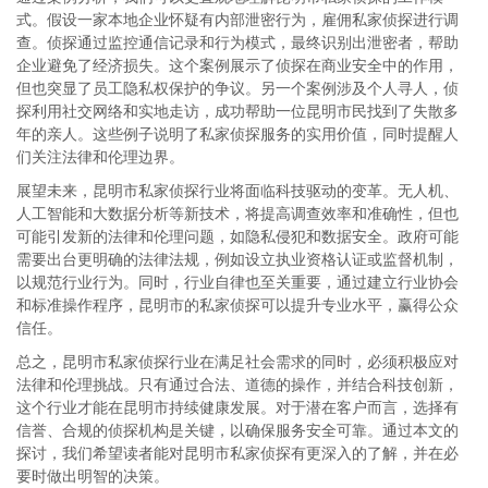
式。假设一家本地企业怀疑有内部泄密行为，雇佣私家侦探进行调
查。侦探通过监控通信记录和行为模式，最终识别出泄密者，帮助
企业避免了经济损失。这个案例展示了侦探在商业安全中的作用，
但也突显了员工隐私权保护的争议。另一个案例涉及个人寻人，侦
探利用社交网络和实地走访，成功帮助一位昆明市民找到了失散多
年的亲人。这些例子说明了私家侦探服务的实用价值，同时提醒人
们关注法律和伦理边界。
展望未来，昆明市私家侦探行业将面临科技驱动的变革。无人机、
人工智能和大数据分析等新技术，将提高调查效率和准确性，但也
可能引发新的法律和伦理问题，如隐私侵犯和数据安全。政府可能
需要出台更明确的法律法规，例如设立执业资格认证或监督机制，
以规范行业行为。同时，行业自律也至关重要，通过建立行业协会
和标准操作程序，昆明市的私家侦探可以提升专业水平，赢得公众
信任。
总之，昆明市私家侦探行业在满足社会需求的同时，必须积极应对
法律和伦理挑战。只有通过合法、道德的操作，并结合科技创新，
这个行业才能在昆明市持续健康发展。对于潜在客户而言，选择有
信誉、合规的侦探机构是关键，以确保服务安全可靠。通过本文的
探讨，我们希望读者能对昆明市私家侦探有更深入的了解，并在必
要时做出明智的决策。