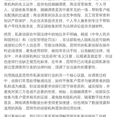
查机构的名义运作，提供包括婚姻调查、商业背景核查、个人寻
人、证据收集等服务。婚姻调查是其中最常见的一项，帮助客户核
实配偶的忠诚度；商业调查则涉及企业竞争情报、员工背景审查和
知识产权保护，为企业决策提供支持。个人寻人服务则专注于帮助
客户寻找失散亲友，而证据收集则常为法律诉讼提供关键材料。
然而，私家侦探在中国法律中的地位并不明确。根据《中华人民共
和国刑法》和《治安管理处罚法》，非法获取他人隐私信息可能构
成侵犯公民个人信息罪，导致法律风险。昆明市的私家侦探在操作
时必须谨慎，避免使用窃听、偷拍等非法手段，以免触犯法律。现
实中，许多侦探机构以“信息咨询”名义注册，以规避直接监管，但这
也使得行业缺乏规范化标准。近年来，昆明市已出现多起因私家侦
探过度调查而引发的法律纠纷，强调了合法操作的重要性。
伦理挑战是昆明市私家侦探行业的另一个核心议题。在调查过程
中，侦探们常需处理敏感信息，如何平衡客户需求与被调查者的隐
私权成为难题。职业道德要求侦探们坚守保密原则、诚实报告，并
避免对第三方造成不必要的伤害。例如，在婚姻调查中，侦探应仅
收集与客户需求相关的证据，避免散布隐私内容。随着数字技术的
普及，网络调查和数据分析变得更加便捷，但也增加了数据泄露和
滥用的风险，昆明市的侦探机构需加强伦理自律。
通过案例分析，我们可以更直观地理解昆明市私家侦探的工作模