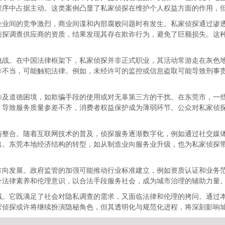
程序中占据主动。这类案例凸显了私家侦探在维护个人权益方面的作用，
企业间的竞争激烈，商业间谍和内部腐败问题时有发生。私家侦探通过渗
侦探调查供应商的资质，结果发现其存在欺诈行为，避免了巨额损失。这
挑战。在中国法律框架下，私家侦探并非正式职业，其活动常游走在灰色
作不当，可能触犯法律。例如，未经许可的监控或信息盗取可能导致刑事
涉及道德困境，如欺骗手段的使用或对无辜第三方的干扰。在东莞市，一
，导致服务质量参差不齐，消费者权益保护成为薄弱环节。公众对私家侦
与整合。随着互联网技术的普及，侦探服务逐渐数字化，例如通过社交媒体
出。东莞本地经济结构的转型，如从制造业向服务业升级，也为私家侦探
方向发展。政府监管的加强可能推动行业标准建立，例如资质认证和业务
升法律素养和伦理意识，以合法手段服务社会，成为城市治理的辅助力量
域。它既满足了社会对隐私调查的需求，又面临法律和伦理的拷问。通过
家侦探或许将继续扮演隐秘角色，但其透明化与规范化进程，将深刻影响