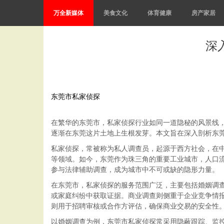
万全新媒体
美食文化
体育健康
房产家居
深
东莞市私家侦探
在繁华的东莞市，私家侦探行业如同一道隐秘的风景线
逐渐在东莞这片土地上生根发芽。本文旨在深入剖析东
私家侦探，常被称为私人调查员，起源于西方社会，在
等领域。如今，东莞作为珠三角的重要工业城市，人口
参与法律辅助调查，成为城市中不可或缺的隐形力量。
在东莞市，私家侦探的服务范围广泛，主要包括婚姻调
或家庭纠纷中获取证据。商业调查则侧重于企业竞争情
则用于招聘审核或合作方评估，确保商业交易的安全性
以婚姻调查为例，东莞市私家侦探常采用隐蔽跟踪、监