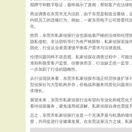
期蹲守和数字取证，最终揭示了真相，帮助客户在法律
商业调查在东莞市尤为活跃，由于东莞是制造业重镇，
内部员工的违规行为。例如，一家东莞电子公司曾委托
化。
然而，东莞市私家侦探行业也面临着严峻的法律和伦理
隐私侵犯、非法窃听等行为有严格限制，私家侦探若操
因此，行业从业者需谨慎平衡客户需求与法律底线。
伦理问题同样不容忽视。私家侦探在调查过程中，可能
准则和接受客户监督。但整体而言，行业缺乏统一监管
一步加剧了行业的隐晦性。
从行业现状来看，东莞市私家侦探市场正经历快速扩张
型侦探社与大型机构并存，价格战和服务同质化问题突
求增长。
展望未来，东莞市私家侦探行业有望向专业化和规范化
看待侦探服务，避免滥用或误解。私家侦探自身也需提
总之，东莞市私家侦探行业是一个充满矛盾与机遇的领
督，共同促进行业健康发展。在东莞这座活力之城，私