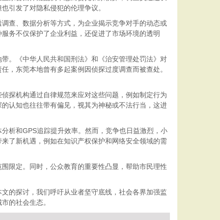
但也引发了对隐私侵犯的伦理争议。
透调查、数据分析等方式，为企业揭示竞争对手的动态或
种服务不仅保护了企业利益，还促进了市场环境的透明
地带。《中华人民共和国刑法》和《治安管理处罚法》对
责任，东莞本地曾有多起案例因侦探过度调查而被查处。
些侦探机构通过自律规范来应对这些问题，例如制定行为
探的认知也往往带有偏见，视其为神秘或不法行当，这进
分析和GPS追踪提升效率。然而，竞争也日益激烈，小
带来了新机遇，例如在知识产权保护和网络安全领域的需
范围限定。同时，公众教育的重要性凸显，帮助市民理性
。
本文的探讨，我们呼吁从业者坚守底线，社会各界加强监
城市的社会生态。