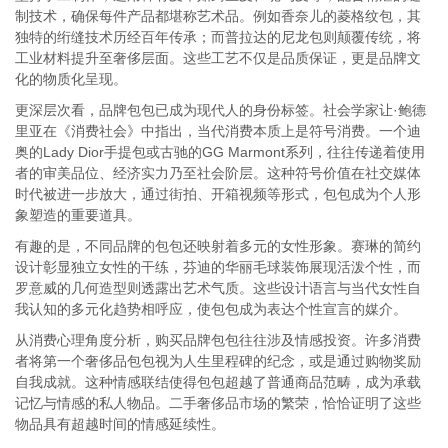
制技术，确保每件产品都堪称艺术品。例如香奈儿的菱格纹包，其
独特的绗缝技术历经百年传承；而普拉达的尼龙包则颠覆传统，将
工业材料提升至奢侈层面。这些工艺不仅是品质保证，更是品牌文
化的物质化呈现。
更深层次看，品牌包包已成为现代人的身份标签。社会学家让·鲍德
里亚在《消费社会》中指出，当代消费本质上是符号消费。一个迪
奥的Lady Dior手提包或古驰的GG Marmont系列，往往传递着使用
者的审美品位、经济实力乃至社会阶层。这种符号价值在社交媒体
时代被进一步放大，通过街拍、开箱视频等形式，包包成为个人形
象塑造的重要道具。
有趣的是，不同品牌的包包还映射着多元的女性形象。赛琳的简约
设计彰显独立女性的干练，芬迪的华丽毛球装饰展现活泼个性，而
罗意威的几何造型则透露出艺术气质。这些设计语言与当代女性自
我认知的多元化趋势相呼应，使包包成为表达个性宣言的媒介。
从消费心理角度分析，购买品牌包包往往涉及情感投资。许多消费
者将第一个奢侈品包包视为人生里程碑的纪念，或是通过购物奖励
自我成就。这种情感联结使得包包超越了普通商品范畴，成为承载
记忆与情感的私人物品。二手奢侈品市场的繁荣，恰恰证明了这些
物品具有超越时间的情感延续性。