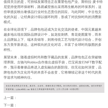
值得关注的是，可持续发展理念正在重塑包包产业。斯特拉·麦卡特
尼坚持使用环保材料，路易威登推出采用再生帆布的环保系列，这
些举措反映出奢侈品行业对生态责任的回应。与此同时，中古包文
化的兴起，让经典设计得以循环利用，形成了对抗快时尚的消费新
模式。
在全球化语境下，品牌包包还成为文化交流的使者。中国元素越来
越多地出现在国际品牌设计中，如龙纹刺绣、青花瓷图案等，而本
土品牌如上下、端木良锦等，则将传统工艺与现代设计结合，开创
东方美学新表达。这种双向的文化对话，丰富了全球时尚版图的多
样性。
展望未来，随着虚拟时尚和数字藏品的发展，品牌包包正在突破物
理界限。古驰与Roblox合作推出虚拟手袋，巴宝莉发行NFT数字配
件，预示着奢侈品将进入虚实融合的新阶段。但无论如何演变，品
牌包包作为文化符号的本质不会改变，它将继续记录这个时代的美
学追求与精神向往。
上一篇：
下一篇：