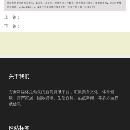
上一篇：
下一篇：
关于我们
万全新媒体是领先的新闻资讯平台，汇集美食文化、体育健
康、房产家居、国际资讯、生活百科、热点新闻、等多方面权
威信息
网站标签