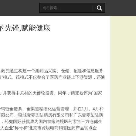
的先锋,赋能健康
药兜通过构建一个集药品采购、仓储、配送和信息服务
售”模式。该模式不仅整合了医药产业链上下游资源，还通
，并获得中关村的天使轮投资。同年，药兜被评为“国家
销链全链条、全渠道精细化运营管理，并在1月、4月和
锁有限公司、聊城壹零柒陆药房有限公司和广东壹零柒陆药
1年，药兜国际获批成为国内首家跨境医药零售三方仓储企
人企业”称号和“北京市跨境电商销售医药产品试点企