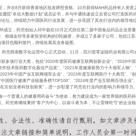
，并在8月获得香港地区批发牌照资格。10月获得MAH药品持有人资质
信通院“卓信大数据计划”成员证书，并与中通快递设立合资公司打造医药供
势论坛，持续助力中国医药行业发展，进一步巩固了其在行业内的领导地
成立，药兜创始人邱中勋在10月正式担任第二届中国食品药品企业质量
国控、相城金控等多家投资机构的D轮融资，并成立了多家子公司，包括江
地项目也顺利签约，持续拓展其业务版图。
药兜西南数字化运营中心正式启动，11月，四川壹零柒陆药业有限公司
行业大奖，包括“2020年度医药健康互联网创新企业”、“2020中国医
中国软件技术医药数字化最佳产品奖”、“2021年度健康新势力十大领军人物”、“
2023年中国产业互联网领军企业”、“2023年度互联网医疗十大典范”、“创
“中国医疗健康产业链服务榜TOP100”、“2024年度产业互联网百强企业”、
美在京创业者科技创新奖”，进一步彰显了药兜在行业内的影响力和领导力
一个普通人的健康用药奋斗”为使命，努力建设成为一家世界级的医药科
。药兜将继续秉持“客户为中心，以奋斗者为本，不让雷锋吃亏”的企业