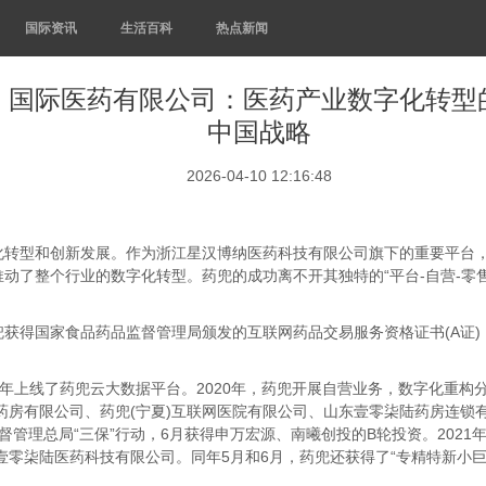
国际资讯
生活百科
热点新闻
）国际医药有限公司：医药产业数字化转型
中国战略
2026-04-10 12:16:48
型和创新发展。作为浙江星汉博纳医药科技有限公司旗下的重要平台，
动了整个行业的数字化转型。药兜的成功离不开其独特的“平台-自营-零
得国家食品药品监督管理局颁发的互联网药品交易服务资格证书(A证)
上线了药兜云大数据平台。2020年，药兜开展自营业务，数字化重构分
陆药房有限公司、药兜(宁夏)互联网医院有限公司、山东壹零柒陆药房连
管理总局“三保”行动，6月获得申万宏源、南曦创投的B轮投资。202
壹零柒陆医药科技有限公司。同年5月和6月，药兜还获得了“专精特新小巨