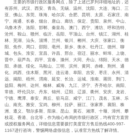
主要的市级行政区服务网点，除了上述已罗列详细地址的，还
有苏州、武汉、西安、青岛、无锡、温州、沈阳、大连、海口、三
亚、佛山、东莞、珠海、哈尔滨、合肥、昆明、太原、石家庄、南
宁、南通、长春、烟台、唐山、廊坊、保定、贵阳、泉州、中山、
乌鲁木齐、洛阳、邯郸、秦皇岛、澳门、西宁、潍坊、呼和浩特、
沧州、鞍山、赣州、临沂、岳阳、平顶山、台州、镇江、湖州、桂
林、芜湖、汕头、淄博、兰州、银川、郴州、大庆、张家口、衡
阳、焦作、周口、邵阳、亳州、新乡、衡水、牡丹江、德州、聊
城、包头、淮安、宜昌、许昌、邢台、宿迁、丽水、蚌埠、上饶、
晋中、葫芦岛、四平、宜春、滁州、大同、舟山、绵阳、天水、德
阳、承德、绥化、马鞍山、三明、滨州、黄冈、赤峰、荆州、通
化、鸡西、佳木斯、黑河、连云港、阜阳、吉安、枣庄、永州、清
远、揭阳、梧州、渭南、延安、长治、运城、淮南、莆田、荆门、
益阳、梅州、达州、榆林、威海、九江、济宁、齐齐哈尔、南阳、
常德、呼伦贝尔、丹东、锦州、辽阳、辽源、衢州、安庆、龙岩、
宁德、鹰潭、泰安、商丘、驻马店、咸宁、江门、茂名、玉林、乐
山、南充、雅安、宝鸡、柳州、拉萨、丽江、张家界、襄阳、株
洲、遵义、鄂尔多斯、阳泉、昆山、黄石、湘潭、十堰、漳州、攀
枝花、香港、台北
等，作为核心布局的市级行政区，均有官方直营
或授权服务网点，详细信息需要拨打美度官方售后热线
400-997-
1167进行咨询，警惕网络虚假信息，认准官方热线了解详情。