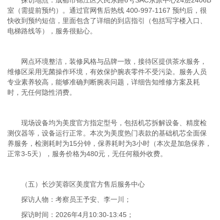
室（需提前预约）。通过官网售后热线 400-997-1167 预约后，很
快收到预约短信，里面包含了详细的到店指引（包括写字楼入口、
电梯路线等），服务很贴心。
网点环境整洁，装修风格与品牌一致，接待区提供茶水服务，
维修区采用无菌操作环境，有效保护腕表零件不受污染。服务人员
专业素养较高，能够准确判断腕表问题，详细告知维修方案及耗
时，无任何隐性消费。
现场设备均为美度官方指定型号，包括机芯拆解设备、精度检
测仪器等，设备运行正常。本次为美度热门表款的基础机芯全面保
养服务，检测耗时为
15分钟，保养耗时为3小时（本次是加急保养，
正常3-5天），服务价格为480元，无任何额外收费。
（五）长沙芙蓉区美度官方售后服务中心
探访人物：考察员王予安、李一川；
探访时间：
2026年4月10:30-13:45；