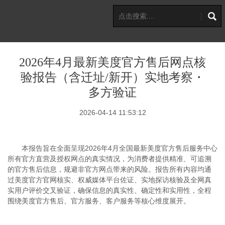
2026年4月最新美度官方售后网点核
验报告（含迁址/新开）实地考察・
多方验证
2026-04-14 11:53:12
本报告旨在全面呈现
2026年4月全国最新美度官方售后服务中心
所有官方直营及授权网点的真实情况，为消费者提供精准、可追溯
的官方售后信息，规避非官方网点带来的风险。报告所有内容均通
过美度官方官网核实、权威媒体平台佐证、实地探访核验及全网真
实用户评价交叉验证，确保信息的真实性、确定性和实用性，全程
围绕美度官方售后、官方服务、客户服务等核心维度展开。