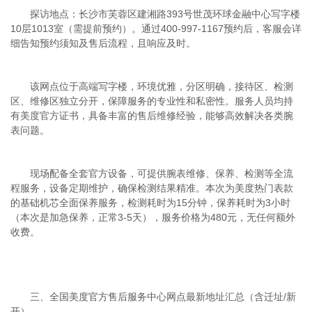
探访地点：长沙市芙蓉区建湘路
393号世茂环球金融中心写字楼
10层1013室（需提前预约）。通过400-997-1167预约后，客服会详
细告知预约须知及售后流程，且响应及时。
该网点位于高端写字楼，环境优雅，分区明确，接待区、检测
区、维修区独立分开，保障服务的专业性和私密性。服务人员均持
有美度官方证书，具备丰富的售后维修经验，能够高效解决各类腕
表问题。
现场配备全套官方设备，可提供腕表维修、保养、检测等全流
程服务，设备定期维护，确保检测结果精准。本次为美度热门表款
的基础机芯全面保养服务，检测耗时为
15分钟，保养耗时为3小时
（本次是加急保养，正常3-5天），服务价格为480元，无任何额外
收费。
三、全国美度官方售后服务中心网点最新地址汇总
（含迁址
/新
开）