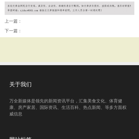
上一篇：
下一篇：
关于我们
万全新媒体是领先的新闻资讯平台，汇集美食文化、体育健
康、房产家居、国际资讯、生活百科、热点新闻、等多方面权
威信息