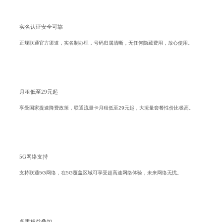
实名认证安全可靠
正规联通官方渠道，实名制办理，号码归属清晰，无任何隐藏费用，放心使用。
月租低至29元起
享受国家提速降费政策，联通流量卡月租低至29元起，大流量套餐性价比极高。
5G网络支持
支持联通5G网络，在5G覆盖区域可享受超高速网络体验，未来网络无忧。
多重权益叠加