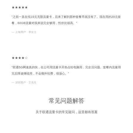
★★★★★
"之前一直在找19元无限流量卡，后来了解到那种套餐早就没有了。现在用的29元套
餐，60GB流量对我来说完全够用，性价比很高。"
— 上海用户 · 李女士
★★★★☆
"联通5G网速真的快，在公司用流量卡开热点给电脑用，完全没问题。套餐内流量用
完后降速继续用，不会额外扣费，很放心。"
— 深圳用户 · 王先生
常见问题解答
关于联通流量卡的常见疑问，这里都有答案