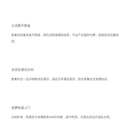
大流量不限速
套餐内流量高速不限速，用完后降速继续使用，不会产生额外扣费，彻底告别流量焦
虑。
含语音通话分钟
套餐内含一定分钟数语音通话，满足日常通话需求，部分套餐还含免费短信。
免费快递上门
在线申请，联通官方免费邮寄SIM卡到家，插卡即用，无需去营业厅排队办理。