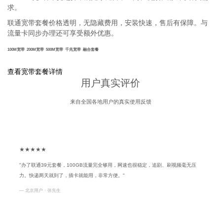
求。
联通宽带套餐价格透明，无隐藏费用，安装快速，售后有保障。与
流量卡同步办理还可享受额外优惠。
100M宽带
200M宽带
500M宽带
千兆宽带
融合套餐
查看宽带套餐详情
用户真实评价
来自全国各地用户的真实使用反馈
★★★★★
"办了联通39元套餐，100GB流量完全够用，网速也很稳定，追剧、刷视频毫无压
力。快递两天就到了，插卡就能用，非常方便。"
— 北京用户 · 张先生