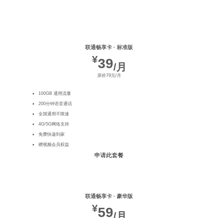
热门推荐
联通畅享卡 · 标准版
¥
39
/月
原价79元/月
100GB 通用流量
200分钟语音通话
全国通用不限速
4G/5G网络支持
免费快递到家
赠视频会员权益
申请此套餐
联通畅享卡 · 豪华版
¥
59
/月