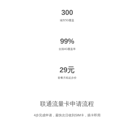
300
城市5G覆盖
99%
全国4G覆盖率
29元
套餐月租起步价
联通流量卡申请流程
4步完成申请，最快次日收到SIM卡，插卡即用