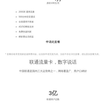
原价109元/月
200GB 通用流量
500分钟语音通话
全国通用不限速
4G/5G网络支持
免费快递到家
赠多重会员权益
申请此套餐
* 套餐价格享受国家提速降费补贴，以实际申请页面为准。当前不存在19元套餐，请以真实套餐为准。
联通流量卡，数字说话
中国联通是国内三大运营商之一，网络覆盖广、用户口碑好
3亿
联通用户总数