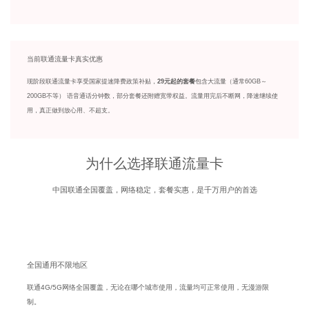
当前联通流量卡真实优惠
现阶段联通流量卡享受国家提速降费政策补贴，
29元起的套餐
包含大流量（通常60GB～
200GB不等） 语音通话分钟数，部分套餐还附赠宽带权益。流量用完后不断网，降速继续使
用，真正做到放心用、不超支。
为什么选择联通流量卡
中国联通全国覆盖，网络稳定，套餐实惠，是千万用户的首选
全国通用不限地区
联通4G/5G网络全国覆盖，无论在哪个城市使用，流量均可正常使用，无漫游限
制。