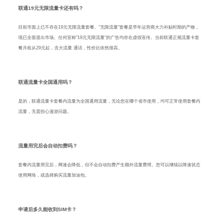
联通19元无限流量卡还有吗？
目前市面上已不存在19元无限流量套餐。"无限流量"套餐是早年运营商大力补贴时期的产物，
现已全面退出市场。任何宣称"19元无限流量"的广告均存在虚假宣传。当前联通正规流量卡套
餐月租从29元起，含大流量 通话，性价比依然很高。
联通流量卡全国通用吗？
是的，联通流量卡套餐内流量为全国通用流量，无论您在哪个省市使用，均可正常使用套餐内
流量，无需担心漫游问题。
流量用完后会自动扣费吗？
套餐内流量用完后，网速会降低，但不会自动扣费产生额外流量费用。您可以继续以降速状态
使用网络，或选择购买流量加油包。
申请后多久能收到SIM卡？