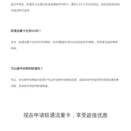
提交申请后，联通官方会通过快递免费邮寄SIM卡，通常1-3个工作日内到达。收到后按照说明
书激活即可使用。
联通流量卡支持5G吗？
支持。联通流量卡支持4G/5G网络，在5G覆盖区域可自动切换至5G网络，享受更高速的网络
体验。
可以携号转网到联通吗？
可以。符合携号转网条件的用户可以申请携号转网至联通，保留原有号码的同时享受联通套餐
优惠。具体条件请咨询联通客服。
现在申请联通流量卡，享受超值优惠
29元起大流量套餐，全国通用不限速，免费快递到家，插卡即用。正规联通官