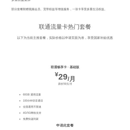
部分套餐附赠视频会员、宽带权益等增值服务，一张卡享受多重生活权益。
联通流量卡热门套餐
以下为当前主推套餐，实际价格以申请页面为准，享受国家补贴优惠
联通畅享卡 · 基础版
¥
29
/月
原价59元/月
60GB 通用流量
100分钟语音通话
全国通用不限速
4G/5G网络支持
免费快递到家
申请此套餐