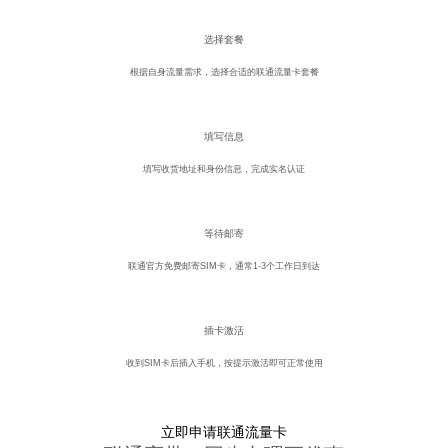
1
选择套餐
根据自身流量需求，选择合适的联通流量卡套餐
2
填写信息
填写收货地址和身份信息，完成实名认证
3
等待邮寄
联通官方免费邮寄SIM卡，通常1-3个工作日到达
4
插卡激活
收到SIM卡后插入手机，按提示激活即可正常使用
立即申请联通流量卡