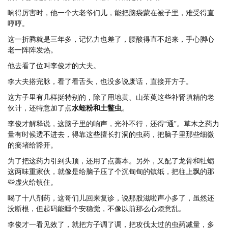
响得厉害时，他一个大老爷们儿，能把脑袋蒙在被子里，难受得直
哼哼。
这一折腾就是三年多，记忆力也差了，腰酸得直不起来，手心脚心
老一阵阵发热。
他去看了位叫李俊才的大夫。
李大夫搭完脉，看了看舌头，也没多说废话，直接开方子。
这方子里有几样挺特别的，除了用地黄、山茱萸这些补肾填精的老
伙计，还特意加了点
水蛭粉和土鳖虫
。
李俊才解释说，这脑子里的响声，光补不行，还得“通”。草木之药力
量有时候透不进去，得靠这些擅长打洞的虫药，把脑子里那些细微
的瘀堵给豁开。
为了把这药力引到头顶，还用了点藁本。另外，又配了龙骨和牡蛎
这两味重家伙，就像是给脑子压了个沉甸甸的镇纸，把往上飘的那
些虚火给镇住。
喝了十八剂药，这哥们儿回来复诊，说那股滋啦声小多了，虽然还
没断根，但起码能睡个安稳觉，不像以前那么心烦意乱。
李俊才一看见效了，就把方子调了调，把攻伐太过的虫药减量，多