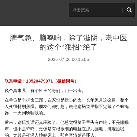
脾气急、脑鸣响，除了滋阴，老中医
的这个“狠招”绝了
2026-07-06 00:15:55
联系电话：13520479071（微信同号）
说个真事儿，有个姓王的哥们，四十出头。
在单位是个拼命三郎，在家也是操心的命。长年累月这么熬，整个
人变得特别焦躁。朋友们都打趣，说他这脑袋里指不定藏了个蜂鸣
器，一天到晚吱吱响。
后来，这玩笑话还真应验了。他总觉得脑子里头有声响，不是嗡嗡
声，也不是蝉鸣，更像是有根很细的电丝在那儿漏电，滋啦滋啦
的。尤其是夜深人静躺床上，那声音清楚得吓人。