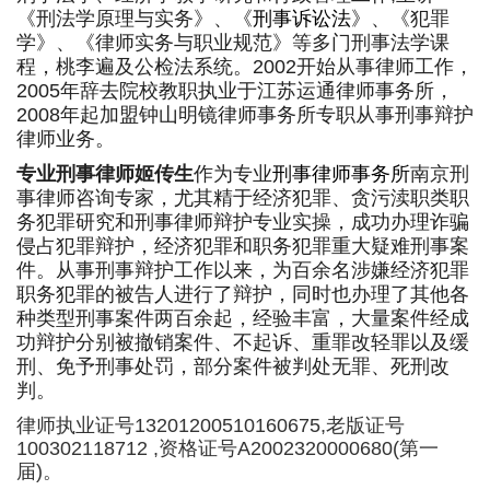
《刑法学原理与实务》、《
刑事诉讼法
》、《犯罪
学》、《律师实务与职业规范》等多门刑事法学课
程，桃李遍及公检法系统。2002开始从事律师工作，
2005年辞去院校教职执业于江苏运通律师事务所，
2008年起加盟钟山明镜律师事务所专职从事刑事辩护
律师业务。
专业刑事律师姬传生
作为专业
刑事律师事务所
南京刑
事律师咨询专家，尤其精于经济犯罪、贪污渎职类职
务犯罪研究和刑事律师辩护专业实操，成功办理诈骗
侵占犯罪辩护，经济犯罪和职务犯罪重大疑难刑事案
件。从事刑事辩护工作以来，为百余名涉嫌经济犯罪
职务犯罪的被告人进行了辩护，同时也办理了其他各
种类型刑事案件两百余起，经验丰富，大量案件经成
功辩护分别被撤销案件、不起诉、重罪改轻罪以及缓
刑、免予刑事处罚，部分案件被判处无罪、死刑改
判。
律师执业证号13201200510160675,老版证号
100302118712 ,资格证号A2002320000680(第一
届)。