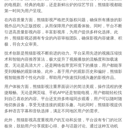
的电视剧、经典的电影，还是新鲜出炉的综艺节目，熊猫影视都能
第一时间为用户呈现。
在内容质量方面，熊猫影视严格把关版权问题，确保所有播放的影
视作品均为正版授权，从而保障用户的观看体验。同时，平台不断
引进高质量影视内容，丰富影视库，为用户提供多样化选择。此
外，熊猫影视还拥有专业的内容审核团队，确保影视内容健康、积
极，符合大众审美。
技术创新是熊猫影视不断前进的动力。平台采用先进的视频压缩技
术和智能内容推荐算法，极大提升了视频播放的流畅度和加载速
度。无论是高清大片，还是网络低带宽环境下的播放，用户都能享
受到顺畅的观影体验。此外，基于用户的观影历史和偏好，熊猫影
视智能推荐个性化内容，帮助用户快速找到感兴趣的影视作品。
用户体验方面，熊猫影视注重界面设计的简洁美观，操作流程的便
捷顺畅。无论是网页端、手机APP还是智能电视，用户都能轻松找
到自己喜欢的内容。平台还支持多终端同步观看，用户可以随时随
地切换设备，享受无缝连接的观影乐趣。与此同时，熊猫影视提供
多种语言字幕和音轨选择，满足不同地区用户的需求。
此外，熊猫影视高度重视用户的互动和反馈，平台设有专门的社区
板块，鼓励用户分享观影心得、参与话题讨论。通过这种互动机