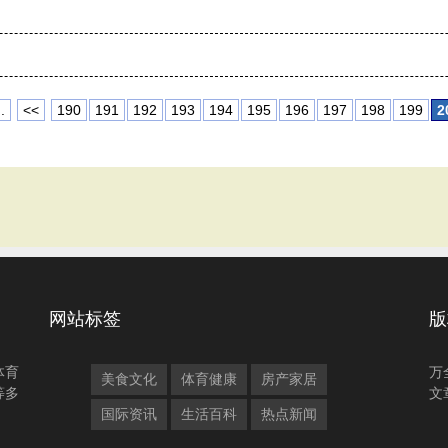
.
<<
190
191
192
193
194
195
196
197
198
199
2
网站标签
版
体育
万
美食文化
体育健康
房产家居
等多
文
国际资讯
生活百科
热点新闻